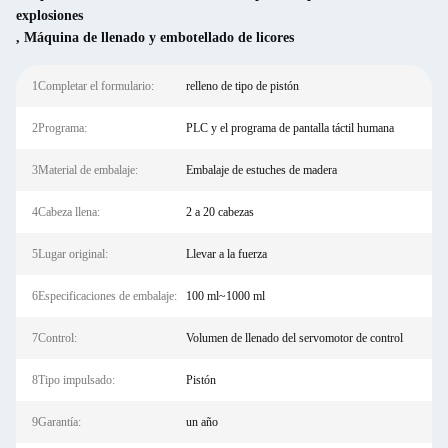
explosiones
,
Máquina de llenado y embotellado de licores
1Completar el formulario:
relleno de tipo de pistón
2Programa:
PLC y el programa de pantalla táctil humana
3Material de embalaje:
Embalaje de estuches de madera
4Cabeza llena:
2 a 20 cabezas
5Lugar original:
Llevar a la fuerza
6Especificaciones de embalaje:
100 ml~1000 ml
7Control:
Volumen de llenado del servomotor de control
8Tipo impulsado:
Pistón
9Garantía:
un año