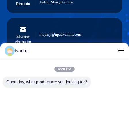
Jiading, Shanghai China
Dirección
inquiry@npackchina.com
El correo
electrónico
Naomi
4:20 PM
0086-21-66035560
El teléfono.
Good day, what product are you looking for?
Shanghai Npack Automation Equipment Co.,
Ltd.