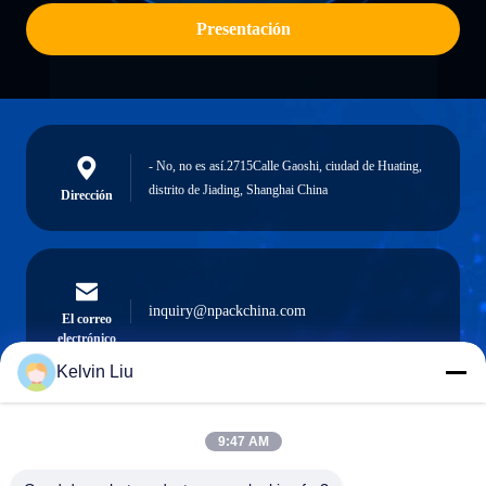
Presentación
- No, no es así.2715Calle Gaoshi, ciudad de Huating,
distrito de Jiading, Shanghai China
Dirección
inquiry@npackchina.com
El correo
electrónico
Kelvin Liu
9:47 AM
0086-21-66035560
El teléfono.