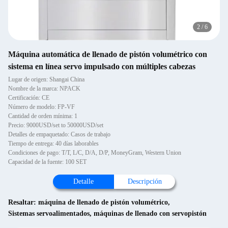
2
/
6
Máquina automática de llenado de pistón volumétrico con
sistema en línea servo impulsado con múltiples cabezas
Lugar de origen: Shangai China
Nombre de la marca: NPACK
Certificación: CE
Número de modelo: FP-VF
Cantidad de orden mínima: 1
Precio: 9000USD/set to 50000USD/set
Detalles de empaquetado: Casos de trabajo
Tiempo de entrega: 40 días laborables
Condiciones de pago: T/T, L/C, D/A, D/P, MoneyGram, Western Union
Capacidad de la fuente: 100 SET
Detalle
Descripción
Resaltar:
máquina de llenado de pistón volumétrico
,
Sistemas servoalimentados
,
máquinas de llenado con servopistón