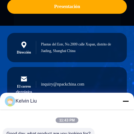
Presentación
Plantas del Este, No.2009 calle Xupan, distrito de
Jiading, Shanghai China
Dirección
inquiry@npackchina.com
El correo
electrónico
Kelvin Liu
11:43 PM
0086-21-66035560
El teléfono.
Good day, what product are you looking for?