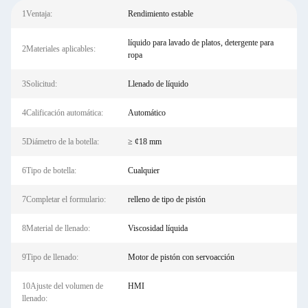
1Ventaja:
Rendimiento estable
líquido para lavado de platos, detergente para
2Materiales aplicables:
ropa
3Solicitud:
Llenado de líquido
4Calificación automática:
Automático
5Diámetro de la botella:
≥ ¢18 mm
6Tipo de botella:
Cualquier
7Completar el formulario:
relleno de tipo de pistón
8Material de llenado:
Viscosidad líquida
9Tipo de llenado:
Motor de pistón con servoacción
10Ajuste del volumen de
HMI
llenado: