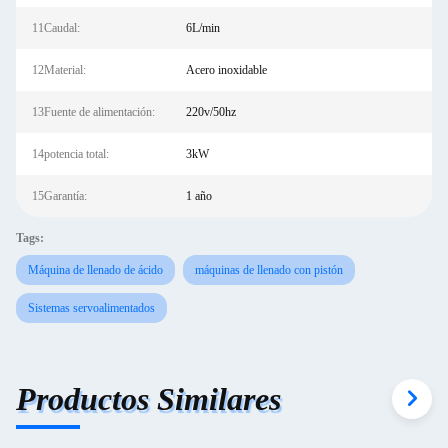
11Caudal:
6L/min
12Material:
Acero inoxidable
13Fuente de alimentación:
220v/50hz
14potencia total:
3kW
15Garantía:
1 año
Tags:
Máquina de llenado de ácido
máquinas de llenado con pistón
Sistemas servoalimentados
Productos Similares