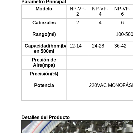
Parámetro Principal
Modelo
NP-VF-
NP-VF-
NP-VF-
2
4
6
Cabezales
2
4
6
Rango(ml)
100-500
Capacidad(bpm)basado
12-14
24-28
36-42
en 500ml
Presión de
Aire(mpa)
Precisión(%)
Potencia
220VAC MONOFÁS
Detalles del Producto