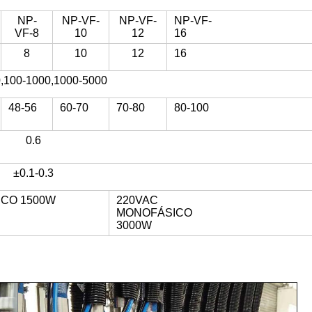
NP-
NP-VF-
NP-VF-
NP-VF-
VF-8
10
12
16
8
10
12
16
,100-1000,1000-5000
48-56
60-70
70-80
80-100
0.6
±0.1-0.3
ICO 1500W
220VAC
MONOFÁSICO
3000W