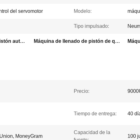
trol del servomotor
Modelo:
máqui
Tipo impulsado:
Neum
Máquina de rellenar del pistón automático
Máquina de llenado de pistón de química para el hogar
Precio:
9000
Tiempo de entrega:
40 dí
Capacidad de la
n Union, MoneyGram
100 j
fuente: