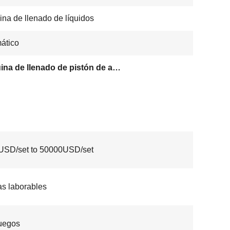
na de llenado de líquidos
ático
Máquina de llenado de pistón de alta velocidad
USD/set to 50000USD/set
as laborables
uegos