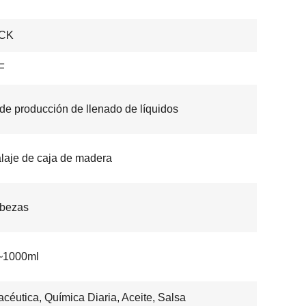
CK
F
 de producción de llenado de líquidos
aje de caja de madera
abezas
~1000ml
céutica, Química Diaria, Aceite, Salsa