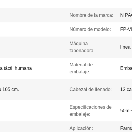
Nombre de la marca:
N PA
Número de modelo:
FP-V
Máquina
línea
taponadora:
Material de
a táctil humana
Embal
embalaje:
o 105 cm.
Cabezal de llenado:
12 c
Especificaciones de
50ml
embalaje:
Aplicación:
Farma