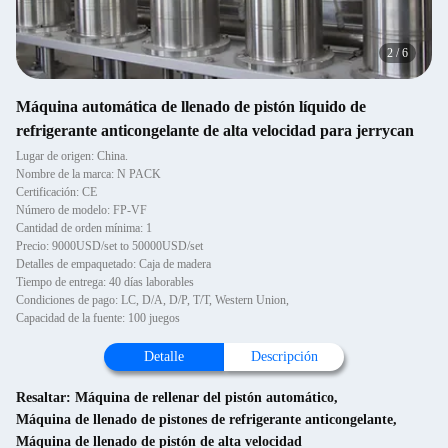
2
/
6
Máquina automática de llenado de pistón líquido de
refrigerante anticongelante de alta velocidad para jerrycan
Lugar de origen: China.
Nombre de la marca: N PACK
Certificación: CE
Número de modelo: FP-VF
Cantidad de orden mínima: 1
Precio: 9000USD/set to 50000USD/set
Detalles de empaquetado: Caja de madera
Tiempo de entrega: 40 días laborables
Condiciones de pago: LC, D/A, D/P, T/T, Western Union,
Capacidad de la fuente: 100 juegos
Detalle
Descripción
Resaltar:
Máquina de rellenar del pistón automático
,
Máquina de llenado de pistones de refrigerante anticongelante
,
Máquina de llenado de pistón de alta velocidad