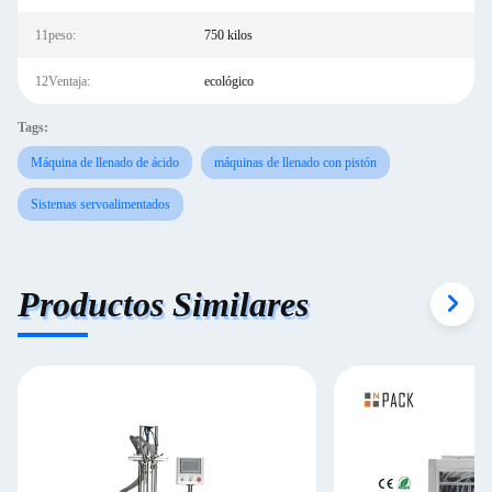
11peso:
750 kilos
12Ventaja:
ecológico
Tags:
Máquina de llenado de ácido
máquinas de llenado con pistón
Sistemas servoalimentados
Productos Similares