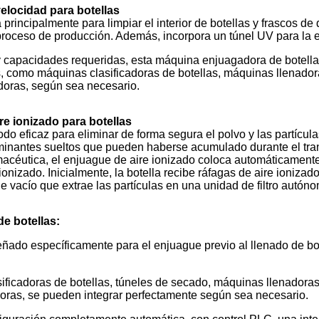
elocidad para botellas
rincipalmente para limpiar el interior de botellas y frascos de
roceso de producción. Además, incorpora un túnel UV para la est
y capacidades requeridas, esta máquina enjuagadora de botell
 como máquinas clasificadoras de botellas, máquinas llenador
doras, según sea necesario.
e ionizado para botellas
o eficaz para eliminar de forma segura el polvo y las partícula
taminantes sueltos que pueden haberse acumulado durante el tr
rmacéutica, el enjuague de aire ionizado coloca automáticament
nizado. Inicialmente, la botella recibe ráfagas de aire ionizado
e vacío que extrae las partículas en una unidad de filtro autón
e botellas:
eñado específicamente para el enjuague previo al llenado de bo
ficadoras de botellas, túneles de secado, máquinas llenadora
oras, se pueden integrar perfectamente según sea necesario.