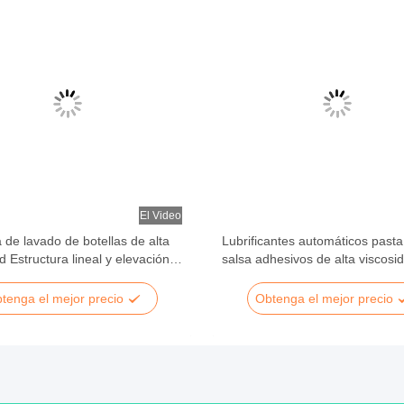
El Video
de lavado de botellas de alta
Lubrificantes automáticos pasta
d Estructura lineal y elevación
salsa adhesivos de alta viscosid
ca
200l descargador de tambor co
sistema de descarga de tambor
tenga el mejor precio
Obtenga el mejor precio