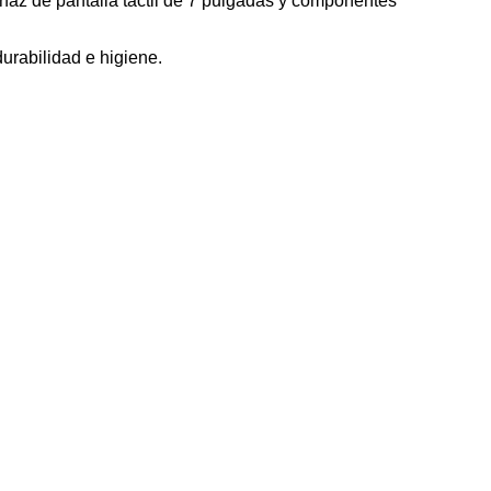
faz de pantalla táctil de 7 pulgadas y componentes
urabilidad e higiene.