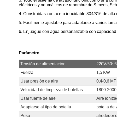
3. Todo el sistema de lavado funciona como una conf
eléctricos y neumáticos de renombre de Simens, Schn
4. Construidas con acero inoxidable 304/316 de alta 
5. Fácilmente ajustable para adaptarse a varios tama
6. Enjuague con agua personalizable con capacidad 
Parámetro
Tensión de alimentación
220V/50~
Fuerza
1,5 KW
Usar presión de aire
0,4-0,6 MP
Velocidad de limpieza de botellas
1800-2000b
Usar fuente de aire
Aire ioniza
Adaptarse al tipo de botella
botella de 
Peso
alrededor 