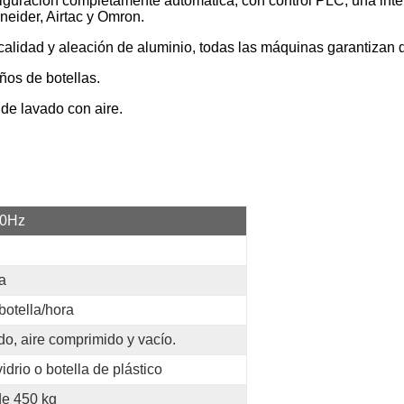
iguración completamente automática, con control PLC, una inter
eider, Airtac y Omron.
calidad y aleación de aluminio, todas las máquinas garantizan d
ños de botellas.
de lavado con aire.
60Hz
a
otella/hora
do, aire comprimido y vacío.
vidrio o botella de plástico
de 450 kg