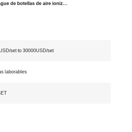
enjuague de botellas de aire ionizado
USD/set to 30000USD/set
as laborables
SET