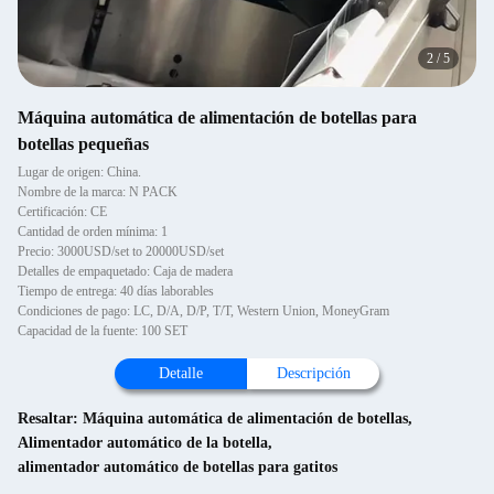
2
/
5
Máquina automática de alimentación de botellas para
botellas pequeñas
Lugar de origen: China.
Nombre de la marca: N PACK
Certificación: CE
Cantidad de orden mínima: 1
Precio: 3000USD/set to 20000USD/set
Detalles de empaquetado: Caja de madera
Tiempo de entrega: 40 días laborables
Condiciones de pago: LC, D/A, D/P, T/T, Western Union, MoneyGram
Capacidad de la fuente: 100 SET
Detalle
Descripción
Resaltar:
Máquina automática de alimentación de botellas
,
Alimentador automático de la botella
,
alimentador automático de botellas para gatitos