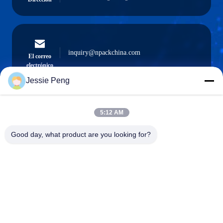
inquiry@npackchina.com
El correo
electrónico
Jessie Peng
5:12 AM
0086-21-66035560
El teléfono.
Good day, what product are you looking for?
Shanghai Npack Automation Equipment Co.,
Ltd.