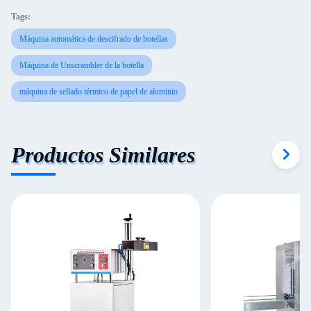
Tags:
Máquina automática de descifrado de botellas
Máquina de Unscrambler de la botella
máquina de sellado térmico de papel de aluminio
Productos Similares