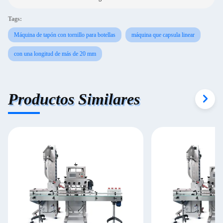
Tags:
Máquina de tapón con tornillo para botellas
máquina que capsula linear
con una longitud de más de 20 mm
Productos Similares