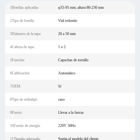
1Botellas aplicadas:
φ35-95 mm; altura 80-230 mm
2Tipo de botella:
Vial redondo
3Diámetro de la tapa:
20 a 50 mm
4Cabeza de tapa:
1 o 2
5Función:
Capuchas de tornillo
6Calificación:
Automático
7OEM:
Sí
8Tipo de embalaje:
caso
9Puerto:
Llevar a la fuerza
10Fuente de energía:
220V 50Hz
11Tamaño adecuado:
Según el modelo del cliente