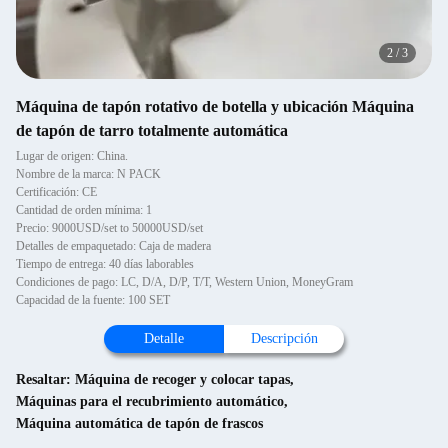
2
/
3
Máquina de tapón rotativo de botella y ubicación Máquina
de tapón de tarro totalmente automática
Lugar de origen: China.
Nombre de la marca: N PACK
Certificación: CE
Cantidad de orden mínima: 1
Precio: 9000USD/set to 50000USD/set
Detalles de empaquetado: Caja de madera
Tiempo de entrega: 40 días laborables
Condiciones de pago: LC, D/A, D/P, T/T, Western Union, MoneyGram
Capacidad de la fuente: 100 SET
Detalle
Descripción
Resaltar:
Máquina de recoger y colocar tapas
,
Máquinas para el recubrimiento automático
,
Máquina automática de tapón de frascos