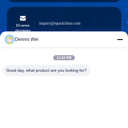
inquiry@npackchina.com
El correo
electrónico
Dennis Wei
11:42 PM
0086-21-66035560
El teléfono.
Good day, what product are you looking for?
Shanghai Npack Automation Equipment Co.,
Ltd.