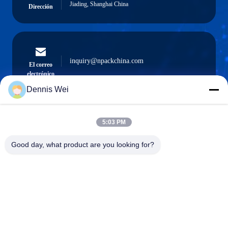
Jiading, Shanghai China
Dirección
inquiry@npackchina.com
El correo
electrónico
Dennis Wei
5:03 PM
0086-21-66035560
El teléfono.
Good day, what product are you looking for?
Shanghai Npack Automation Equipment Co.,
Ltd.