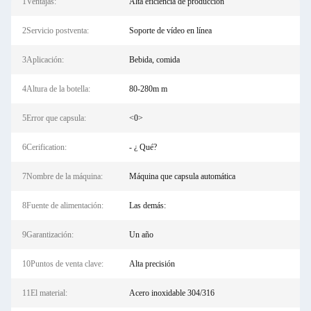
1Ventajas:
Alta eficiencia de producción
2Servicio postventa:
Soporte de vídeo en línea
3Aplicación:
Bebida, comida
4Altura de la botella:
80-280m m
5Error que capsula:
<0>
6Cerification:
- ¿ Qué?
7Nombre de la máquina:
Máquina que capsula automática
8Fuente de alimentación:
Las demás:
9Garantización:
Un año
10Puntos de venta clave:
Alta precisión
11El material:
Acero inoxidable 304/316