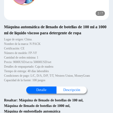
2
/
7
Máquina automática de llenado de botellas de 100 ml a 1000
ml de líquido viscoso para detergente de ropa
Lugar de origen: China.
Nombre de la marca: N PACK
Certificación: CE
Número de modelo: FP-VF
Cantidad de orden mínima: 1
Precio: 9000USD/set to 50000USD/set
Detalles de empaquetado: Caja de madera
Tiempo de entrega: 40 días laborables
Condiciones de pago: L/C, D/A, D/P, T/T, Western Union, MoneyGram
Capacidad de la fuente: 100 juegos
Detalle
Descripción
Resaltar:
Máquina de llenado de botellas de 100 ml
,
Máquina de llenado de botellas de 1000 ml
,
Máquina de embotellado automática