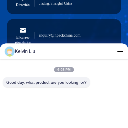
Jiading, Shanghai China
Dirección
inquiry@npackchina.com
El correo
electrónico
Kelvin Liu
6:03 PM
0086-21-66035560
El teléfono.
Good day, what product are you looking for?
Shanghai Npack Automation Equipment Co.,
Ltd.