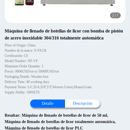
2
/
7
Máquina de llenado de botellas de licor con bomba de pistón
de acero inoxidable 304/316 totalmente automática
Place of Origin: China
Nombre de la marca: N PACK
Certificación: CE
Model Number: NP-VF
Minimum Order Quantity: 1
Precio: 9000USD/set to 50000USD/set
Packaging Details: Wooden box
Delivery Time: 40 working days
Payment Terms: L/C,D/A,D/P,T/T,Western Union,MoneyGram
Supply Ability: 100SETS
Detalle
Descripción
Resaltar:
Máquina de llenado de botellas de licor de 50 ml
,
Máquina de llenado de botellas de licor totalmente automática
,
Máquina de llenado de botellas de licor PLC