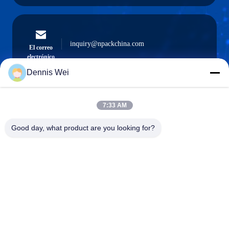
inquiry@npackchina.com
El correo
electrónico
Dennis Wei
7:33 AM
0086-21-66035560
El teléfono.
Good day, what product are you looking for?
Shanghai Npack Automation Equipment Co.,
Ltd.