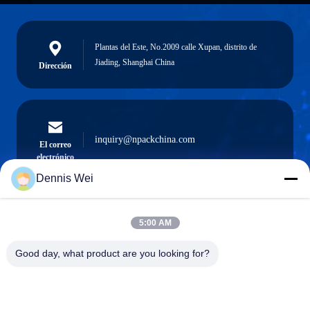
Plantas del Este, No.2009 calle Xupan, distrito de
Jiading, Shanghai China
Dirección
inquiry@npackchina.com
El correo
electrónico
Dennis Wei
5:00 AM
0086-21-66035560
El teléfono.
Good day, what product are you looking for?