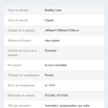
1Tipo de embalaje:
Botellas, Latas
2Tipo de material:
Líquido
3Tamaño de la máquina:
2400mm*1300mm*2150m m
4Material de llenado:
salsa caliente
5Informe de ensayo de la
Proveedor
máquina:
6El material:
de acero inoxidable
7Principio de cumplimiento:
Presión
8Error de cumplimiento:
el <0.6%
9Materiales de contacto:
SUS304 / SUS316L
10Grado automático:
Automático, semiautomático, por orden