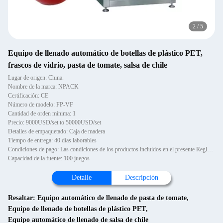
2
/
5
Equipo de llenado automático de botellas de plástico PET,
frascos de vidrio, pasta de tomate, salsa de chile
Lugar de origen: China.
Nombre de la marca: NPACK
Certificación: CE
Número de modelo: FP-VF
Cantidad de orden mínima: 1
Precio: 9000USD/set to 50000USD/set
Detalles de empaquetado: Caja de madera
Tiempo de entrega: 40 días laborables
Condiciones de pago: Las condiciones de los productos incluidos en el presente Reglamento son las siguientes:
Capacidad de la fuente: 100 juegos
Detalle
Descripción
Resaltar:
Equipo automático de llenado de pasta de tomate
,
Equipo de llenado de botellas de plástico PET
,
Equipo automático de llenado de salsa de chile